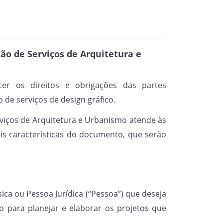
rea de Arquitetura e Urbanismo,
, sendo que o projeto
ução deve ser apresentado ao(à)
.
ão de Serviços de Arquitetura e
cer os direitos e obrigações das partes
ma mencionados serão executados
o de serviços de design gráfico.
 que declara ser devidamente
rviços de Arquitetura e Urbanismo atende às
de todas as atividades decorrentes
is características do documento, que serão
 PAGAMENTO
ica ou Pessoa Jurídica (“Pessoa”) que deseja
o para planejar e elaborar os projetos que
rviços serão prestados