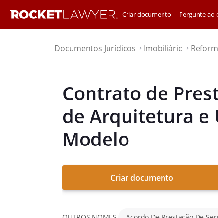
Criar documento
Pergunte ao e
Documentos Jurídicos
Imobiliário
Reform
⌃
⌃
Contrato de Pres
de Arquitetura e
Modelo
Criar documento
OUTROS NOMES
Acordo De Prestação De Serv