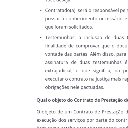
pelo(a)
CONTRATADO(A)
Contratado(a): será o responsável pel
, a con
possui o conhecimento necessário e
Contrato, não sendo 
empregatício/trabalhista ou r
que foram solicitados.
Testemunhas: a inclusão de duas 
finalidade de comprovar que o docu
Cláusula 2.1.
Com relação ao 
vontade das partes. Além disso, para
realizados, por meio do prese
assinatura de duas testemunhas é
a execução pelo(a)
CO
extrajudicial, o que significa, na 
.
executar o contrato na justiça mais
obrigações nele pactuadas.
Cláusula 3.
Qual o objeto do Contrato de Prestação d
O objeto de um Contrato de Prestação d
Cláusula 3.1.
O(A)
CONT
execução dos serviços por parte do contr
pagar ao(a)
CONTRATADO(