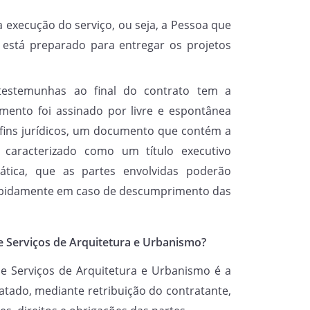
durante o período
de
a execução do serviço, ou seja, a Pessoa que
tar da assinatura do presente
 está preparado para entregar os projetos
mantido qualquer vínculo
elação, além do retratado acima.
testemunhas ao final do contrato tem a
mento foi assinado por livre e espontânea
local em que os serviços serão
 fins jurídicos, um documento que contém a
nte Contrato fica estabelecido que
 caracterizado como um título executivo
NTRATADO(A)
acontecerá na
prática, que as partes envolvidas poderão
 rapidamente em caso de descumprimento das
e Serviços de Arquitetura e Urbanismo?
e Serviços de Arquitetura e Urbanismo é a
RATANTE
se compromete a
atado, mediante retribuição do contratante,
A)
o valor supramencionad
o
por