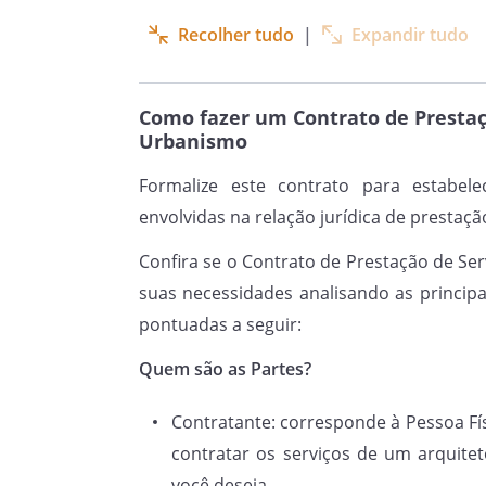
serviços profissionais na á
Recolher tudo
|
Expandir tudo
especificamente para
correspondente a essa exec
CONTRATANTE em
Como fazer um Contrato de Prestaç
Urbanismo
Formalize este contrato para estabele
Cláusula
1.1.
Os serviços aci
envolvidas na relação jurídica de prestaçã
pelo (a)
CONTRATADO(A)
,
Confira se o Contrato de Prestação de Se
habilitado(a) para realização 
desta atribuição.
suas necessidades analisando as principa
pontuadas a seguir:
Quem são as Partes?
EXECUÇÃO DOS SERVIÇOS E
Contratante: corresponde à Pessoa Fís
contratar os serviços de um arquitet
Cláusula 2.
Os se
você deseja.