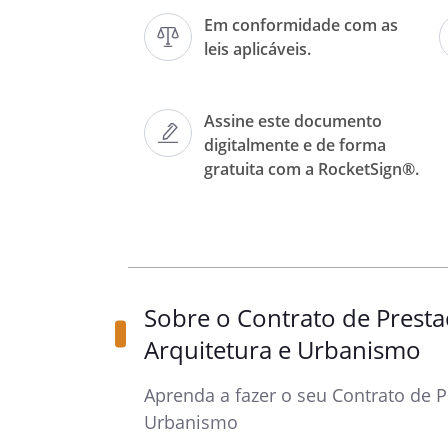
Em conformidade com as
leis aplicáveis.
CONTRATANTE
e
CONTRATAD
e, individualmente, como “Part
Assine este documento
digitalmente e de forma
gratuita com a RocketSign®.
Pelo presente Contrato de Pre
e Urbanismo (“
Contrato”), 
acertado este Contrato que 
condições abaixo estabelecida
Sobre o Contrato de Presta
Arquitetura e Urbanismo
OBJETO
Aprenda a fazer o seu Contrato de P
Urbanismo
Cláusula 1.
O presente contra