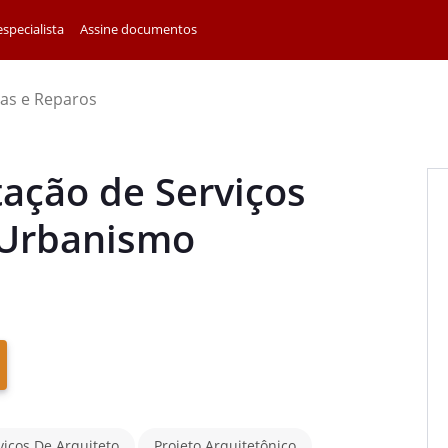
specialista
Assine documentos
as e Reparos
tação de Serviços
 Urbanismo
iços De Arquiteto
Projeto Arquitetônico