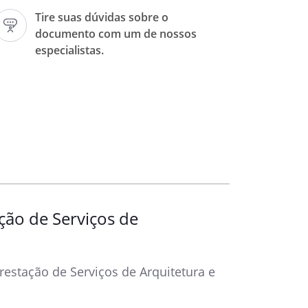
Tire suas dúvidas sobre o
documento com um de nossos
especialistas.
O(A)
em conjunto como “
Partes
”
e”.
stação de Serviços de Arquitetura
as Partes têm entre si, justo e
será regulado pelas cláusulas e
s:
ção de Serviços de
restação de Serviços de Arquitetura e
to tem por objeto a prestação
de