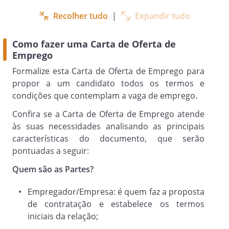
Jornada de trabalho:
Recolher tudo
|
Expandir tudo
Remuneração:
Como fazer uma Carta de Oferta de
R$
mensais
Emprego
Pedimos a gentileza de confirmar sua
Formalize esta Carta de Oferta de Emprego
para
aceitação até
propor a um candidato todos os termos e
condições que contemplam a vaga de emprego.
, mediante assinatura desta carta ou
resposta formal por escrito.
Confira se a Carta de Oferta de Emprego atende
às suas necessidades analisando as principais
Estamos certos de que sua contribuição
características do documento, que serão
será valiosa para o crescimento de nossa
pontuadas a seguir:
equipe e aguardamos sua confirmação.
Quem são as Partes?
Empregador/Empresa: é quem faz a proposta
Atenciosamente,
de contratação e estabelece os termos
iniciais da relação;