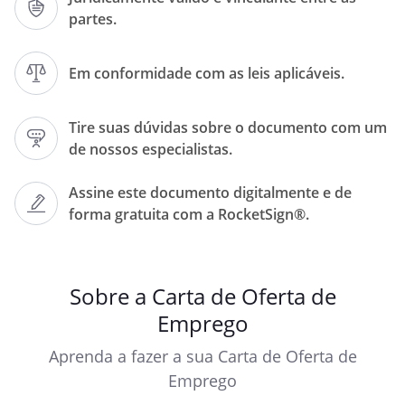
partes.
Prezado(a)
Em conformidade com as leis aplicáveis.
Temos a satisfação de comunicar que,
após o processo seletivo realizado, a
Tire suas dúvidas sobre o documento com um
de nossos especialistas.
tem o prazer de lhe oferecer o cargo de
Assine este documento digitalmente e de
, para início previsto em
forma gratuita com a RocketSign®.
.
Sobre a Carta de Oferta de
Os principais termos da proposta são:
Emprego
Cargo/Função:
Aprenda a fazer a sua Carta de Oferta de
Emprego
Local de trabalho: