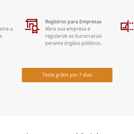
Registros para Empresas
stre-a
Abra sua empresa e
s
regularize as burocracias
perante órgãos públicos.
Teste grátis por 7 dias