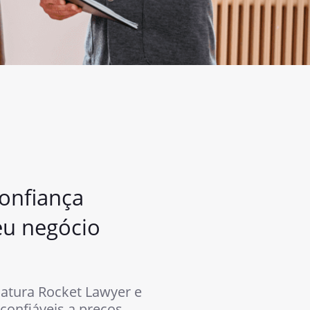
onfiança
eu negócio
atura Rocket Lawyer e
s confiáveis a preços