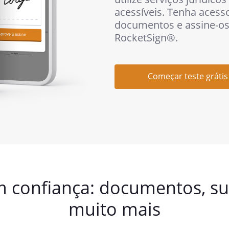
acessíveis. Tenha acesso
documentos e assine-os
RocketSign®.
Começar teste grátis
confiança: documentos, sup
muito mais