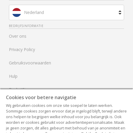
Nederland
Brazilië
BEDRIJFSINFORMATIE
Over ons
Spanje
Privacy Policy
Frankrijk
Gebruiksvoorwaarden
Verenigd Koninkrijk
Hulp
Verenigde Staten
RocketSign
Cookies voor betere navigatie
Neem contact op
Wij gebruiken cookies om onze site soepel te laten werken.
Sommige cookies zorgen ervoor dat je ingelogd blijft, terwijl andere
Alle documenten
ons helpen te begrijpen welke inhoud voor jou belangrijk is. Ook
worden er cookies gebruikt voor advertentiepersonalisatie. Maak
je geen zorgen, dit alles gebeurt met behoud van je anonimiteit en
Toegankelijkheid