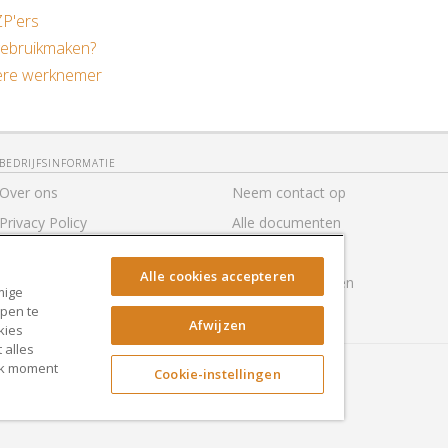
ZP'ers
gebruikmaken?
gere werknemer
BEDRIJFSINFORMATIE
Over ons
Neem contact op
Privacy Policy
Alle documenten
Gebruiksvoorwaarden
Toegankelijkheid
Alle cookies accepteren
Hulp
Cookie-instellingen
mige
lpen te
RocketSign
Afwijzen
kies
 alles
elk moment
Cookie-instellingen
Copyright ©
Rocket Lawyer