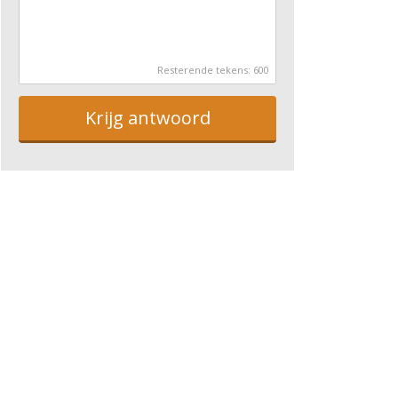
Resterende tekens:
600
Krijg antwoord