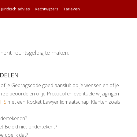
Juridisch advies
Rechtwijzers
Tarieven
ment rechtsgeldig te maken.
RDELEN
 of je Gedragscode goed aansluit op je wensen en of je
 ze beoordelen of je Protocol en eventuele wijzigingen
TIS
met een Rocket Lawyer lidmaatschap. Klanten zoals
dertekenen?
et Beleid niet ondertekent?
e doe ik dat?