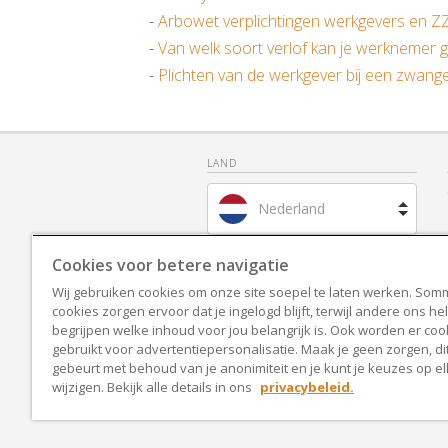
-
Arbowet verplichtingen werkgevers en Z
-
Van welk soort verlof kan je werknemer 
-
Plichten van de werkgever bij een zwan
LAND
Nederland
Brazilië
Cookies voor betere navigatie
Wij gebruiken cookies om onze site soepel te laten werken. Som
Spanje
cookies zorgen ervoor dat je ingelogd blijft, terwijl andere ons he
begrijpen welke inhoud voor jou belangrijk is. Ook worden er coo
Frankrijk
gebruikt voor advertentiepersonalisatie. Maak je geen zorgen, dit
gebeurt met behoud van je anonimiteit en je kunt je keuzes op 
wijzigen. Bekijk alle details in ons
privacybeleid.
Verenigd Koninkrijk
Verenigde Staten