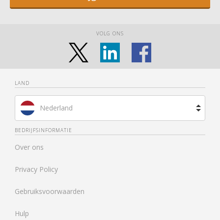
VOLG ONS
LAND
Nederland
Brazilië
BEDRIJFSINFORMATIE
Over ons
Spanje
Privacy Policy
Frankrijk
Gebruiksvoorwaarden
Verenigd Koninkrijk
Hulp
Verenigde Staten