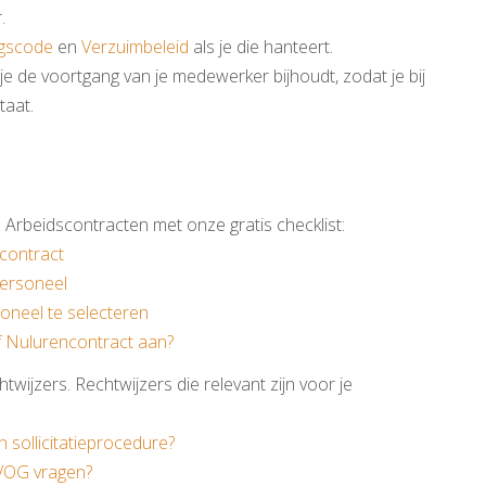
.
gscode
en
Verzuimbeleid
als je die hanteert.
je de voortgang van je medewerker bijhoudt, zodat je bij
staat.
 Arbeidscontracten met onze gratis checklist:
contract
ersoneel
neel te selecteren
 Nulurencontract aan?
twijzers. Rechtwijzers die relevant zijn voor je
 sollicitatieprocedure?
VOG vragen?