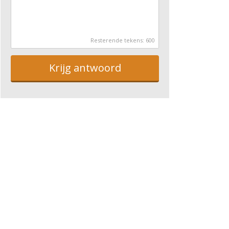
Resterende tekens:
600
Krijg antwoord