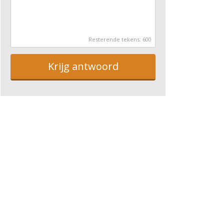
Resterende tekens:
600
Krijg antwoord