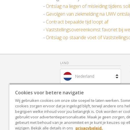
-
Ontslag na liegen of misleiding tijdens solli
-
Gevolgen van ziekmelding na UWV ontsl
-
Contract bepaalde tijd loopt af
-
Vaststellingsovereenkomst favoriet bij w
-
Ontslag op staande voet of Vaststelling
LAND
Nederland
Brazilië
Cookies voor betere navigatie
Wij gebruiken cookies om onze site soepel te laten werken. Som
Spanje
cookies zorgen ervoor dat je ingelogd blijft, terwijl andere ons he
begrijpen welke inhoud voor jou belangrijk is. Ook worden er coo
Frankrijk
gebruikt voor advertentiepersonalisatie. Maak je geen zorgen, dit
gebeurt met behoud van je anonimiteit en je kunt je keuzes op 
wijzigen. Bekijk alle details in ons
privacybeleid.
Verenigd Koninkrijk