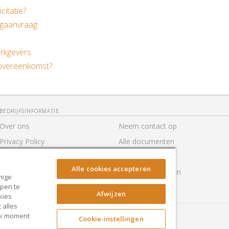
citatie?
agaanvraag
erkgevers
sovereenkomst?
BEDRIJFSINFORMATIE
Over ons
Neem contact op
Privacy Policy
Alle documenten
Gebruiksvoorwaarden
Toegankelijkheid
Alle cookies accepteren
Hulp
Cookie-instellingen
mige
lpen te
RocketSign
Afwijzen
kies
 alles
elk moment
Cookie-instellingen