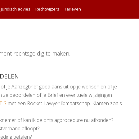
Juridisch advies
Rechtwijzers
Tarieven
ment rechtsgeldig te maken.
RDELEN
of je Aanzegbrief goed aansluit op je wensen en of je
 ze beoordelen of je Brief en eventuele wijzigingen
TIS
met een Rocket Lawyer lidmaatschap. Klanten zoals
rknemer of kan ik de ontslagprocedure nu afronden?
stverband afloopt?
eding betalen?