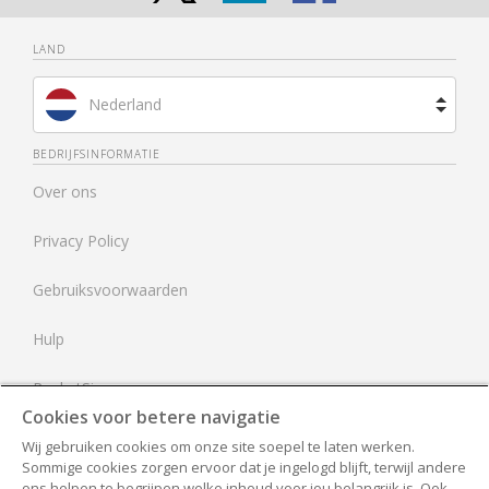
LAND
Nederland
Brazilië
BEDRIJFSINFORMATIE
Over ons
Spanje
Privacy Policy
Frankrijk
Gebruiksvoorwaarden
Verenigd Koninkrijk
Hulp
Verenigde Staten
RocketSign
Cookies voor betere navigatie
Neem contact op
Wij gebruiken cookies om onze site soepel te laten werken.
Sommige cookies zorgen ervoor dat je ingelogd blijft, terwijl andere
Alle documenten
ons helpen te begrijpen welke inhoud voor jou belangrijk is. Ook