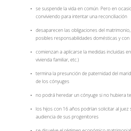
se suspende la vida en común. Pero en ocasi
conviviendo para intentar una reconciliación
desaparecen las obligaciones del matrimonio,
posibles responsabilidades domésticas y con 
comienzan a aplicarse la medidas incluidas en l
vivienda familiar, etc.)
termina la presunción de paternidad del mari
de los cónyuges
no podrá heredar un cónyuge si no hubiera t
los hijos con 16 años podrían solicitar al jue
audiencia de sus progenitores
se disuelve el régimen económico matrimonial