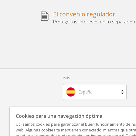
El convenio regulador
Protege tus intereses en tu separación 
PAÍS
España
Brasil
Cookies para una navegación óptima
Francia
Utilizamos cookies para garantizar el buen funcionamiento de nue
web. Algunas cookies te mantienen conectado, mientras que otr
Países Bajos
ayudan a comprender qué contenido es importante para ti. Tam