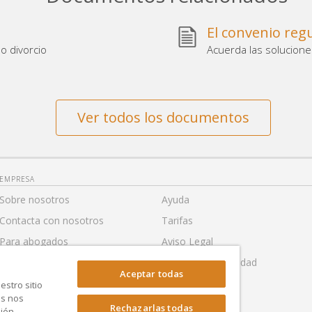
El convenio reg
o divorcio
Acuerda las solucione
Ver todos los documentos
EMPRESA
Sobre nosotros
Ayuda
Contacta con nosotros
Tarifas
Para abogados
Aviso Legal
Para socios
Política de Privacidad
Aceptar todas
Para Prensa
Accesibilidad
stro sitio
as nos
Condiciones generales de uso
Configuración
Rechazarlas todas
bién